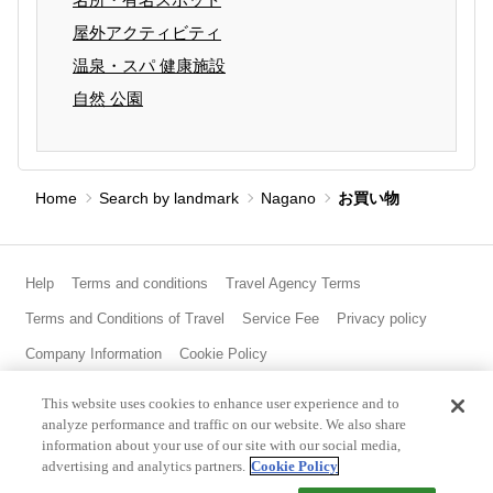
屋外アクティビティ
温泉・スパ 健康施設
自然 公園
Home
Search by landmark
Nagano
お買い物
Help
Terms and conditions
Travel Agency Terms
Terms and Conditions of Travel
Service Fee
Privacy policy
Company Information
Cookie Policy
This website uses cookies to enhance user experience and to
analyze performance and traffic on our website. We also share
information about your use of our site with our social media,
advertising and analytics partners.
Cookie Policy
©Rakuten Group, Inc.