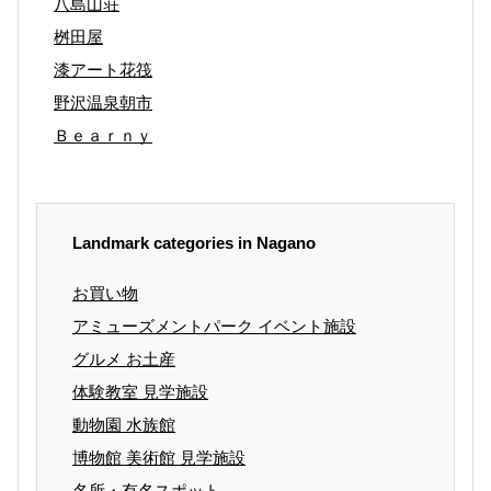
八島山荘
桝田屋
漆アート花筏
野沢温泉朝市
Ｂｅａｒｎｙ
Landmark categories in Nagano
お買い物
アミューズメントパーク イベント施設
グルメ お土産
体験教室 見学施設
動物園 水族館
博物館 美術館 見学施設
名所・有名スポット