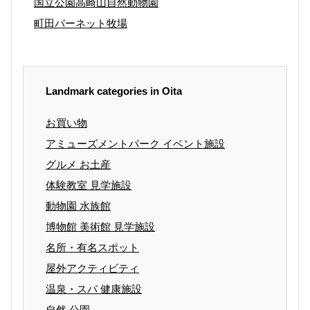
国立公園高崎山自然動物園
町田バーネット牧場
Landmark categories in Oita
お買い物
アミューズメントパーク イベント施設
グルメ お土産
体験教室 見学施設
動物園 水族館
博物館 美術館 見学施設
名所・有名スポット
屋外アクティビティ
温泉・スパ 健康施設
自然 公園