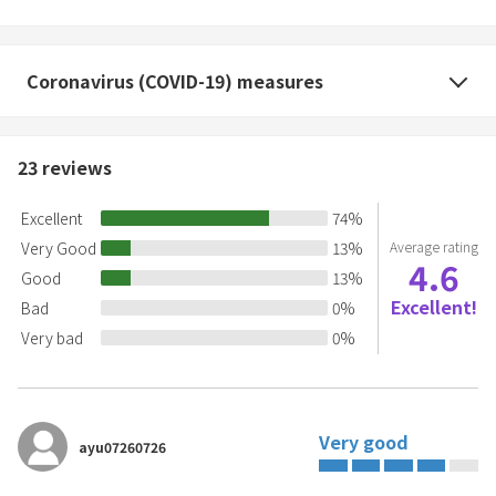
Coronavirus (COVID-19) measures
23
reviews
Excellent
74
%
Very Good
13
%
Average rating
4.6
Good
13
%
Excellent!
Bad
0
%
Very bad
0
%
Very good
ayu07260726