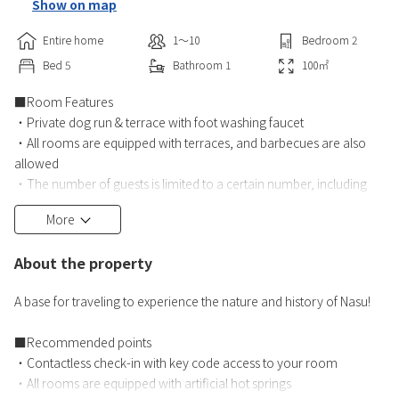
Show on map
Entire home
1〜10
Bedroom
2
Bed
5
Bathroom
1
100
㎡
■Room Features
・Private dog run & terrace with foot washing faucet
・All rooms are equipped with terraces, and barbecues are also
allowed
・The number of guests is limited to a certain number, including
children sleeping in the same bed. If the number of guests exceeds
More
the limit, the reservation will be canceled even after it has been
confirmed.
About the property
・This facility is an unmanned hotel. Guests must complete the
procedure themselves using the tablet device in their rooms.
A base for traveling to experience the nature and history of Nasu!
■Recommended points
・Contactless check-in with key code access to your room
・All rooms are equipped with artificial hot springs