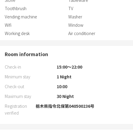
Stove
Tableware
Toothbrush
TV
Vending machine
Washer
Wifi
Window
Working desk
Air conditioner
Room information
Check-in
15:00〜22:00
Minimum stay
1
Night
Check-out
10:00
Maximum stay
30
Night
Registration
栃木県指令北保第040500236号
verified