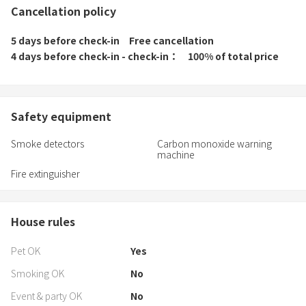
Cancellation policy
5 days before check-in
Free cancellation
4 days before check-in - check-in
100% of total price
Safety equipment
Smoke detectors
Carbon monoxide warning
machine
Fire extinguisher
House rules
Pet OK
Yes
Smoking OK
No
Event & party OK
No