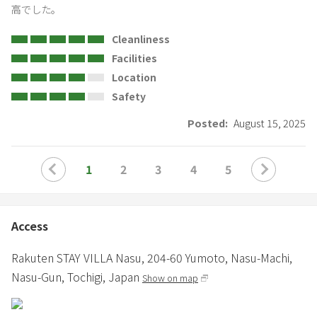
高でした。
Cleanliness
Facilities
Location
Safety
Posted:
August 15, 2025
1
2
3
4
5
Access
Rakuten STAY VILLA Nasu,
204-60 Yumoto, Nasu-Machi,
Nasu-Gun,
Tochigi,
Japan
Show on map