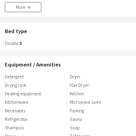
・All rooms have terraces with roofs for BBQ
More
・Pets can stay overnight Equipped with 8 rooms
・ A powerful home theater with a high-performance projector!
*Unaccompanied minors under the age of 18 are not permitted to
Bed type
stay.
Double
5
Equipment / Amenities
Detergent
Dryer
Drying rack
Hair Dryer
Heating equipment
Kitchen
Kitchenware
Microwave oven
Necessities
Parking
Refrigerator
Sauna
Shampoo
Soap