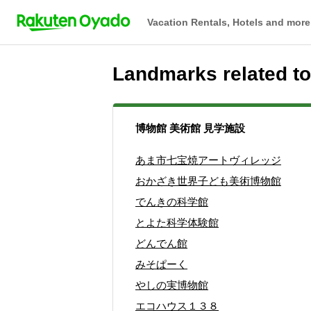
Vacation Rentals, Hotels and more
Landmarks related
博物館 美術館 見学施設
あま市七宝焼アートヴィレッジ
おかざき世界子ども美術博物館
でんきの科学館
とよた科学体験館
どんでん館
みそぱーく
やしの実博物館
エコハウス１３８