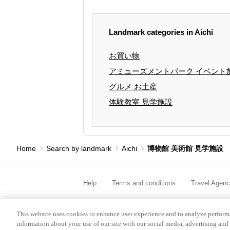
Landmark categories in Aichi
お買い物
アミューズメントパーク イベント
グルメ お土産
体験教室 見学施設
Home
Search by landmark
Aichi
博物館 美術館 見学施設
Help
Terms and conditions
Travel Agen
Service Fee
Privacy policy
Company Inf
This website uses cookies to enhance user experience and to analyze performa
information about your use of our site with our social media, advertising and 