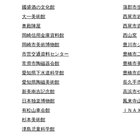
國盛酒の文化館
蒲郡市
大一美術館
西尾市
奥殿陣屋
西尾市
岡崎信用金庫資料館
西山窯
岡崎市美術博物館
豊川市
市営交通資料センター
豊橋市
常滑市陶磁器会館
豊橋市
愛知県下水道科学館
豊橋市
愛知県陶磁美術館
長久手
新美南吉記念館
高浜市
日本独楽博物館
鳳来寺
有松山車会館
ＩＮＡ
杉本美術館
津島児童科学館