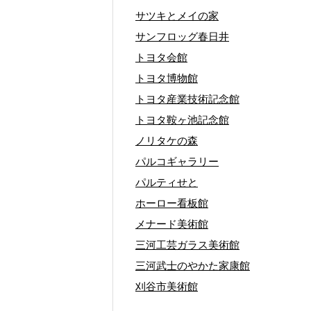
サツキとメイの家
サンフロッグ春日井
トヨタ会館
トヨタ博物館
トヨタ産業技術記念館
トヨタ鞍ヶ池記念館
ノリタケの森
パルコギャラリー
パルティせと
ホーロー看板館
メナード美術館
三河工芸ガラス美術館
三河武士のやかた家康館
刈谷市美術館