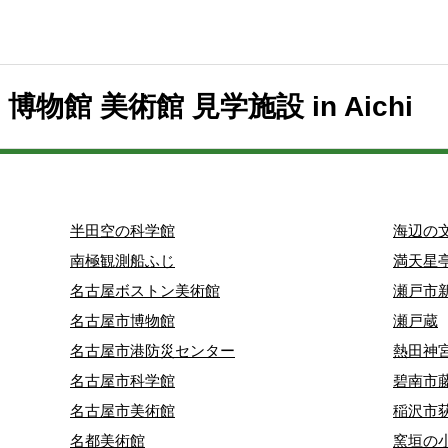
 to 博物館 美術館 見学施設 in Aichi
半田空の科学館
海辺の
南極観測船ふじ
満天星
名古屋ボストン美術館
瀬戸市
名古屋市博物館
瀬戸蔵
名古屋市港防災センター
熱田神
名古屋市科学館
碧南市
名古屋市美術館
稲沢市
名都美術館
窯垣の