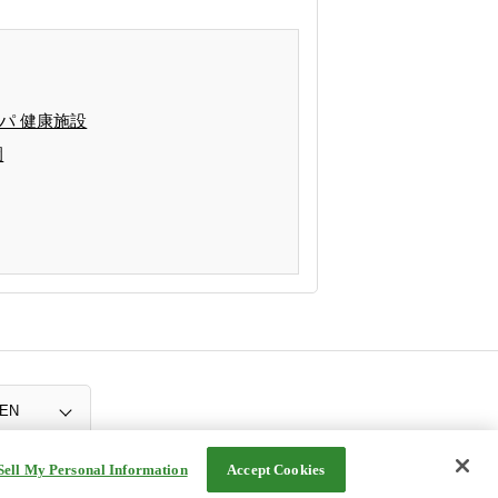
パ 健康施設
園
Sell My Personal Information
Accept Cookies
©Rakuten Group, Inc.